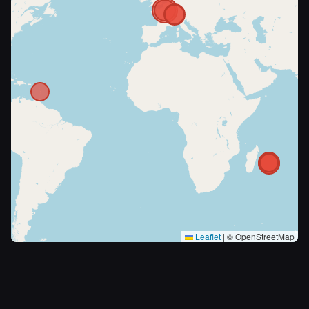
Leaflet
|
© OpenStreetMap