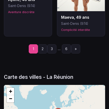
Saint-Denis (974)
Aventure discrète
Maeva, 49 ans
Saint-Denis (974)
Complicité interdite
...
1
2
3
6
»
Carte des villes - La Réunion
+
−