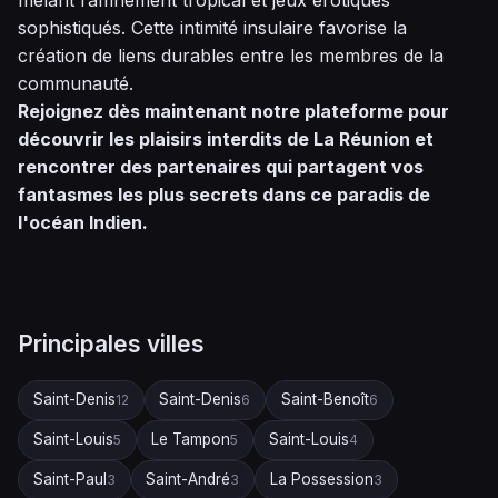
mêlant raffinement tropical et jeux érotiques
sophistiqués. Cette intimité insulaire favorise la
création de liens durables entre les membres de la
communauté.
Rejoignez dès maintenant notre plateforme pour
découvrir les plaisirs interdits de La Réunion et
rencontrer des partenaires qui partagent vos
fantasmes les plus secrets dans ce paradis de
l'océan Indien.
Principales villes
Saint-Denis
Saint-Denis
Saint-Benoît
12
6
6
Saint-Louis
Le Tampon
Saint-Louis
5
5
4
Saint-Paul
Saint-André
La Possession
3
3
3