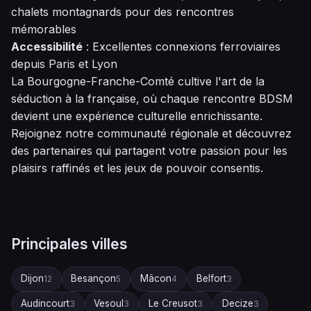
chalets montagnards pour des rencontres
mémorables
Accessibilité
: Excellentes connexions ferroviaires
depuis Paris et Lyon
La Bourgogne-Franche-Comté cultive l'art de la
séduction à la française, où chaque rencontre BDSM
devient une expérience culturelle enrichissante.
Rejoignez notre communauté régionale et découvrez
des partenaires qui partagent votre passion pour les
plaisirs raffinés et les jeux de pouvoir consentis.
Principales villes
Dijon
Besançon
Mâcon
Belfort
12
5
4
3
Audincourt
Vesoul
Le Creusot
Decize
3
3
3
3