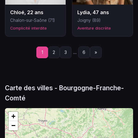
Chloé, 22 ans
Lydia, 47 ans
Chalon-sur-Saône (71)
Joigny (89)
Complicité interdite
Aventure discrète
...
1
2
3
6
»
Carte des villes - Bourgogne-Franche-
Comté
+
−