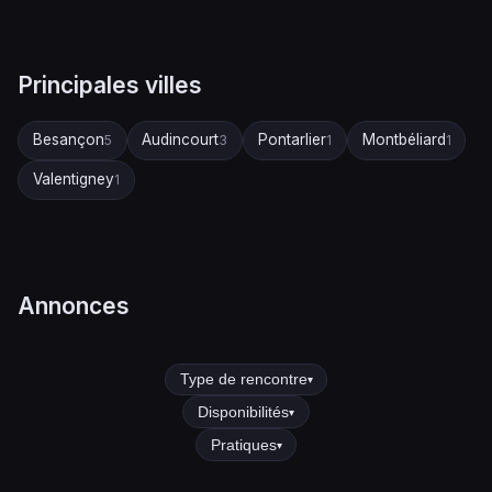
Principales villes
Besançon
Audincourt
Pontarlier
Montbéliard
5
3
1
1
Valentigney
1
Annonces
Type de rencontre
▾
Disponibilités
▾
Pratiques
▾