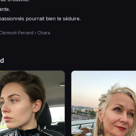
ante.
assionnés pourrait bien te séduire.
Clermont-Ferrand
›
Chiara
nd