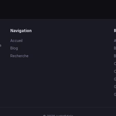
Navigation
Accueil
A
a
Blog
B
Recherche
B
C
C
G
G